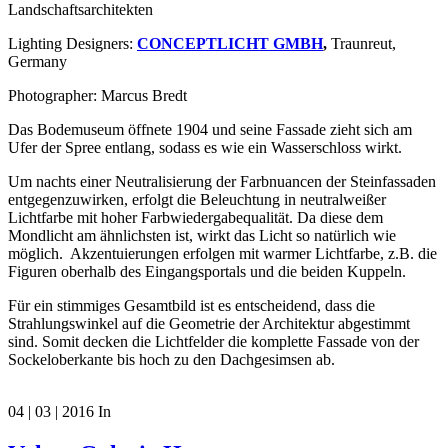
Landschaftsarchitekten
Lighting Designers:
CONCEPTLICHT GMBH
,
Traunreut,
Germany
Photographer: Marcus Bredt
Das Bodemuseum öffnete 1904 und seine Fassade zieht sich am
Ufer der Spree entlang, sodass es wie ein Wasserschloss wirkt.
Um nachts einer Neutralisierung der Farbnuancen der Steinfassaden
entgegenzuwirken, erfolgt die Beleuchtung in neutralweißer
Lichtfarbe mit hoher Farbwiedergabequalität. Da diese dem
Mondlicht am ähnlichsten ist, wirkt das Licht so natürlich wie
möglich. Akzentuierungen erfolgen mit warmer Lichtfarbe, z.B. die
Figuren oberhalb des Eingangsportals und die beiden Kuppeln.
Für ein stimmiges Gesamtbild ist es entscheidend, dass die
Strahlungswinkel auf die Geometrie der Architektur abgestimmt
sind. Somit decken die Lichtfelder die komplette Fassade von der
Sockeloberkante bis hoch zu den Dachgesimsen ab.
04 | 03 | 2016
In