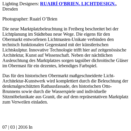
Lighting Designers:
RUAIRÍ O’BRIEN. LICHTDESIGN.
,
Dresden
Photographer: Ruairí O’Brien
Die neue Marktplatzbeleuchtung in Freiberg beschreitet bei der
Lichtplanung im Städtebau neue Wege. Die eigens für den
Obermarkt entworfenen Lichtmasten-Unikate verbinden den
technisch funktionalen Gegenstand mit der künstlerischen
Lichtskulptur. Innovative Technologie trifft hier auf zeitgenössische
Architektur, Kunst auf Wissenschaft. Neben der nächtlichen
Ausleuchtung des Marktplatzes sorgen tagsüber dichroitische Gläser
im Obermast für ein dezentes, lebendiges Farbspiel.
Das für den historischen Obermarkt maßgeschneiderte Licht-
Architektur-Kunstwerk wird komplettiert durch die Beleuchtung der
denkmalgeschützten Rathausfassade, des historischen Otto-
Brunnens sowie durch die Wasserspiele und individuelle
Sitzmöbelunikate aus Granit, die auf dem repräsentativen Marktplatz
zum Verweilen einladen.
07 | 03 | 2016
In